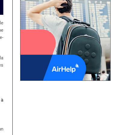
le
ne
e-
la
es
 à
un