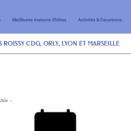
a
Meilleures maisons d’hôtes
Activités & Excursions
 ROISSY CDG, ORLY, LYON ET MARSEILLE
Utile