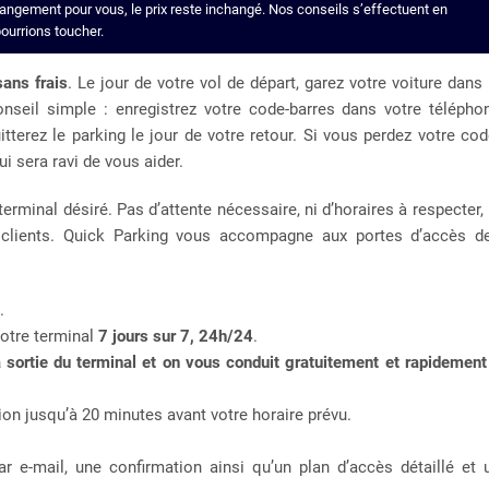
changement pour vous, le prix reste inchangé. Nos conseils s’effectuent en
ourrions toucher.
ans frais
. Le jour de votre vol de départ, garez votre voiture dans 
onseil simple : enregistrez votre code-barres dans votre télépho
terez le parking le jour de votre retour. Si vous perdez votre cod
ui sera ravi de vous aider.
minal désiré. Pas d’attente nécessaire, ni d’horaires à respecter, 
 clients. Quick Parking vous accompagne aux portes d’accès d
.
otre terminal
7 jours sur 7, 24h/24
.
a sortie du terminal et on vous conduit gratuitement et rapidement
ion jusqu’à 20 minutes avant votre horaire prévu.
ar e-mail, une confirmation ainsi qu’un plan d’accès détaillé et 