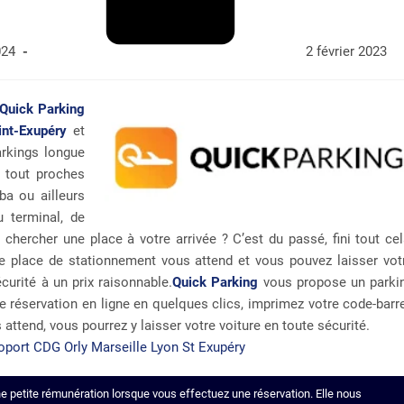
024
2 février 2023
Quick Parking
int-Exupéry
et
rkings longue
t tout proches
ba ou ailleurs
 terminal, de
 chercher une place à votre arrivée ? C’est du passé, fini tout cel
tre place de stationnement vous attend et vous pouvez laisser vot
curité à un prix raisonnable.
Quick Parking
vous propose un parki
tre réservation en ligne en quelques clics, imprimez votre code-barr
 attend, vous pourrez y laisser votre voiture en toute sécurité.
ne petite rémunération lorsque vous effectuez une réservation. Elle nous