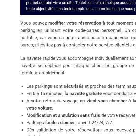
permet de faire vivre ce site. Toutefois, cela n’implique aucun 
toute objectivité sans tenir compte de la commission que nous p
Vous pouvez
modifier votre réservation à tout moment s
parking en utilisant votre code-barres personnel. Un c
portable, car vous en aurez aussi besoin quand vous quit
barres, n’hésitez pas à contacter notre service clientèle q
La navette rapide vous accompagne individuellement au ter
navette se déplace pour chaque client ou groupe de
terminaux rapidement.
Les parkings sont
sécurisés
et proches des terminaux
En 6 à 15 minutes, la
navette gratuite
vous conduit à v
A votre retour de voyage,
on vient vous chercher à l
votre voiture
.
Modification et annulation sans frais
de votre réservat
Parkings
faciles d’accès
, ouvert 24/24, 7/7.
Dès validation de votre réservation, vous recevez p