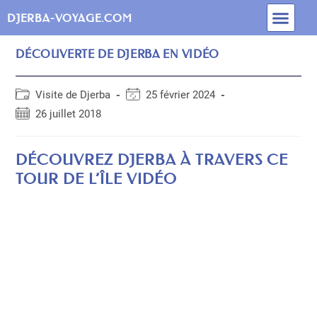
INFOS PRATIQUES
BLOG DE DJERBA
MEILLEURES MAISONS D’HÔTES
ACTIVITÉS & EXCURSIONS
FORFAIT VOYAGE
DJERBA-VOYAGE.COM
DÉCOUVERTE DE DJERBA EN VIDÉO
Visite de Djerba
25 février 2024
26 juillet 2018
DÉCOUVREZ DJERBA À TRAVERS CE
TOUR DE L’ÎLE VIDÉO