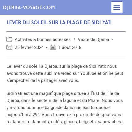
INFOS PRATIQUES
BLOG DE DJERBA
MEILLEURES MAISONS D’HÔTES
ACTIVITÉS & EXCURSIONS
FORFAIT VOYAGE
DJERBA-VOYAGE.COM
LEVER DU SOLEIL SUR LA PLAGE DE SIDI YATI
Activités & bonnes adresses
/
Visite de Djerba
25 février 2024
1 août 2018
Le lever du soleil à Djerba, sur la plage de Sidi Yati: nous
avons trouvé cette sublime vidéo sur Youtube et on ne peut
s’empêcher de la partager avec vous.
Sidi Yati est une magnifique plage située à l’Est de l’île de
Djerba, dans le secteur de la lagune et du Phare. Nous vous
y invitons pour une baignade dans une eau turquoise,
aujourd’hui à 29°. Vous trouverez à proximité de quoi vous
restaurer: restaurants, cafés, glaces, beignets, sandwiches…