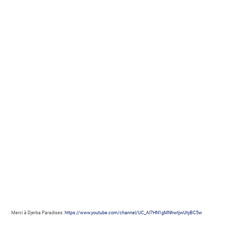
Merci à Djerba Paradises:
https://www.youtube.com/channel/UC_AI7HN1gMNhwtjwUtyBC5w