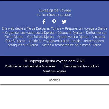
Suivez Djerba Voyage
sur les réseaux sociaux:
Site web dédié à l’île de Djerba en Tunisie – Préparer un voyage à Djerba
– Organiser ses vacances à Djerba – Découvrir Djerba – S’informer sur
l’île de Djerba – Que faire à Djerba – Quand venir à Djerba – Visites à
faire à Djerba – Guide du voyageurs Djerba Tunisie – Informations
pratiques sur Djerba – Météo & température de la mer à Djerba
© Copyright djerba-voyage.com 2026
Politique de confidentialité & cookies
Personnaliser les cookies
Mentions légales
Cookies