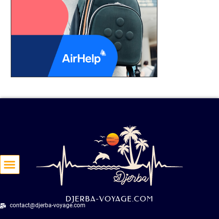
 & EXCURSIONS
NS D’HÔTES
PRATIQUES
T VOYAGE
DE DJERBA
DJERBA-VOYAGE.COM
contact@djerba-voyage.com