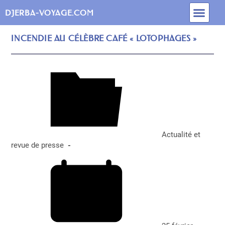
INFOS PRATIQUES
BLOG DE DJERBA
MEILLEURES MAISONS D’HÔTES
ACTIVITÉS & EXCURSIONS
FORFAIT VOYAGE
DJERBA-VOYAGE.COM
INCENDIE AU CÉLÈBRE CAFÉ « LOTOPHAGES »
Actualité et
revue de presse