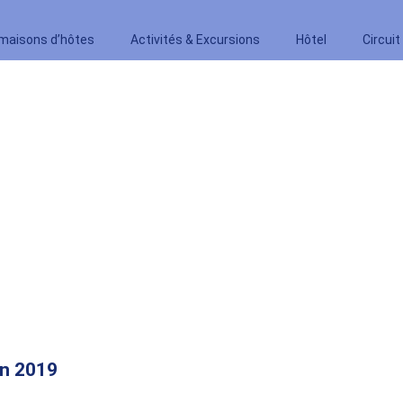
 maisons d’hôtes
Activités & Excursions
Hôtel
Circuit
on 2019