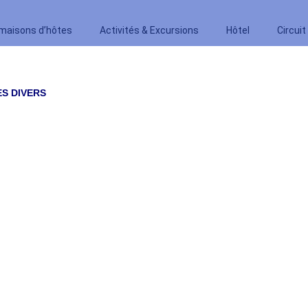
 maisons d’hôtes
Activités & Excursions
Hôtel
Circuit
ES DIVERS